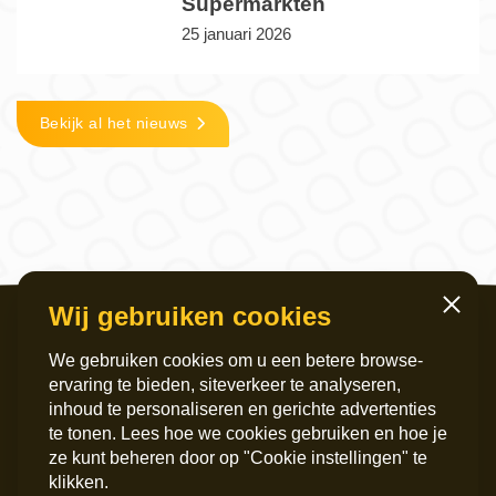
Supermarkten
25 januari 2026
Bekijk al het nieuws
Wij gebruiken cookies
Sluiten
We gebruiken cookies om u een betere browse-
ervaring te bieden, siteverkeer te analyseren,
inhoud te personaliseren en gerichte advertenties
te tonen. Lees hoe we cookies gebruiken en hoe je
ze kunt beheren door op "Cookie instellingen" te
Servicekantoor
Postadres
klikken.
Griffeweg 4
Postbus 6060