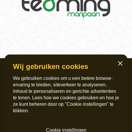
Wij gebruiken cookies
Sluiten
We gebruiken cookies om u een betere browse-
ervaring te bieden, siteverkeer te analyseren,
inhoud te personaliseren en gerichte advertenties
te tonen. Lees hoe we cookies gebruiken en hoe je
ze kunt beheren door op "Cookie instellingen" te
Servicekantoor
Postadres
klikken.
Griffeweg 4
Postbus 6060
9724 GG Groningen
9702 HB Groningen
050 – 200 36 00
Instagram
Cookie instellingen
info@maripaan.nl
LinkedIn