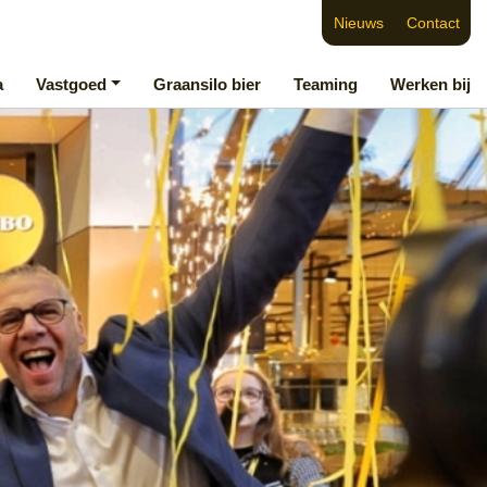
Nieuws
Contact
a
Vastgoed
Graansilo bier
Teaming
Werken bij