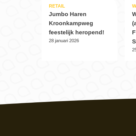
RETAIL
W
Jumbo Haren
W
Kroonkampweg
(
feestelijk heropend!
F
28 januari 2026
S
25