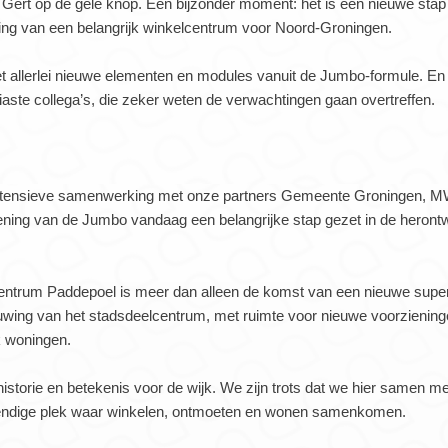
ert op de gele knop. Een bijzonder moment: het is een nieuwe stap 
ing van een belangrijk winkelcentrum voor Noord-Groningen.
t allerlei nieuwe elementen en modules vanuit de Jumbo-formule. En h
aste collega’s, die zeker weten de verwachtingen gaan overtreffen.
 intensieve samenwerking met onze partners Gemeente Groningen, 
ening van de Jumbo vandaag een belangrijke stap gezet in de herontw
entrum Paddepoel is meer dan alleen de komst van een nieuwe super
euwing van het stadsdeelcentrum, met ruimte voor nieuwe voorzieninge
k woningen.
historie en betekenis voor de wijk. We zijn trots dat we hier samen 
tendige plek waar winkelen, ontmoeten en wonen samenkomen.