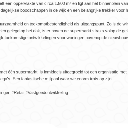
 een oppervlakte van circa 1.800 m² en ligt aan het binnenplein va
r dagelijkse boodschappen in de wijk en een belangrijke trekker voor
urzaamheid en toekomstbestendigheid als uitgangspunt. Zo is de wi
en gelegd op het dak, is er boven de supermarkt straks volop de gel
ijk toekomstige ontwikkelingen voor woningen bovenop de nieuwbou
 met één supermarkt, is inmiddels uitgegroeid tot een organisatie me
ega’s. Een fantastische mijlpaal waar we enorm trots op zijn.
gen #Retail #Vastgoedontwikkeling