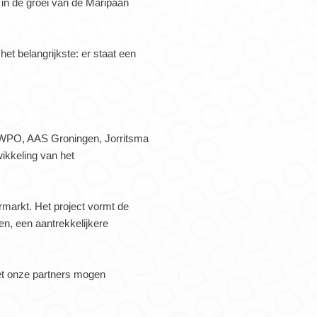
in de groei van de Maripaan
et belangrijkste: er staat een
MWPO, AAS Groningen, Jorritsma
ikkeling van het
markt. Het project vormt de
n, een aantrekkelijkere
met onze partners mogen