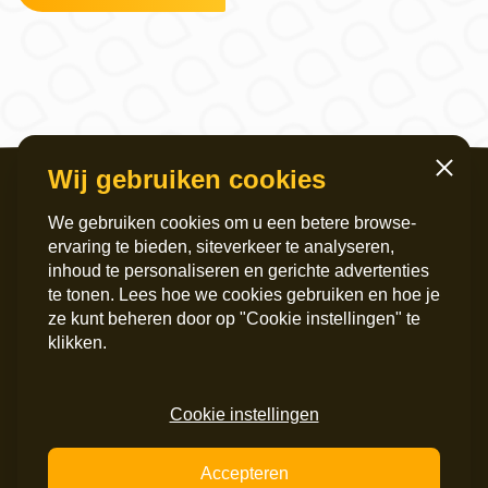
Wij gebruiken cookies
Sluiten
We gebruiken cookies om u een betere browse-
ervaring te bieden, siteverkeer te analyseren,
inhoud te personaliseren en gerichte advertenties
te tonen. Lees hoe we cookies gebruiken en hoe je
ze kunt beheren door op "Cookie instellingen" te
Servicekantoor
Postadres
klikken.
Griffeweg 4
Postbus 6060
9724 GG Groningen
9702 HB Groningen
050 – 200 36 00
Instagram
Cookie instellingen
info@maripaan.nl
LinkedIn
Facebook
Accepteren