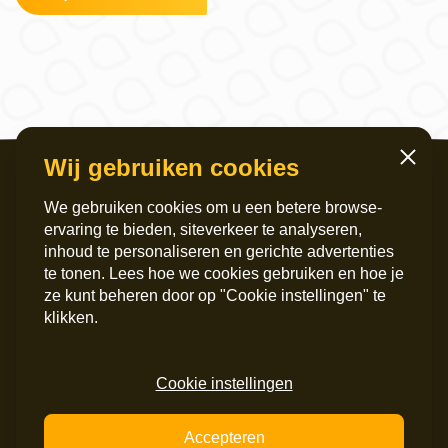
Wij gebruiken cookies
Sluiten
We gebruiken cookies om u een betere browse-
ervaring te bieden, siteverkeer te analyseren,
inhoud te personaliseren en gerichte advertenties
te tonen. Lees hoe we cookies gebruiken en hoe je
ze kunt beheren door op "Cookie instellingen" te
Servicekantoor
Postadres
klikken.
Griffeweg 4
Postbus 6060
9724 GG Groningen
9702 HB Groningen
050 – 200 36 00
Instagram
Cookie instellingen
info@maripaan.nl
LinkedIn
Facebook
Accepteren