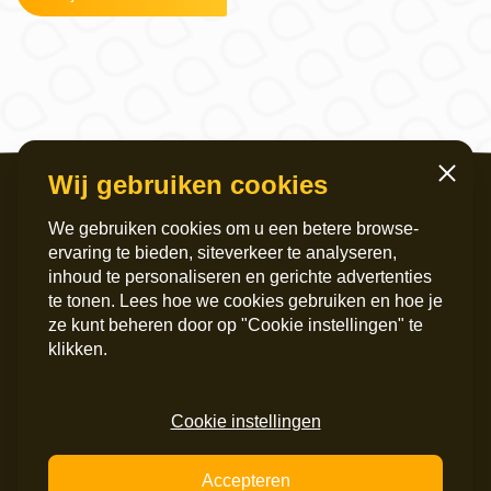
Wij gebruiken cookies
Sluiten
We gebruiken cookies om u een betere browse-
ervaring te bieden, siteverkeer te analyseren,
inhoud te personaliseren en gerichte advertenties
te tonen. Lees hoe we cookies gebruiken en hoe je
ze kunt beheren door op "Cookie instellingen" te
Servicekantoor
Postadres
klikken.
Griffeweg 4
Postbus 6060
9724 GG Groningen
9702 HB Groningen
050 – 200 36 00
Instagram
Cookie instellingen
info@maripaan.nl
LinkedIn
Facebook
Accepteren