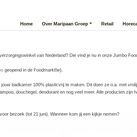
Home
Over Maripaan Groep
Retail
Horec
e verzorgingswinkel van Nederland? Die vind je nu in onze Jumbo Fo
ps
geopend in de Foodmarkt!ie).
ouw badkamer 100% plasticvrij te maken. Dit doen ze o.a. met vrolij
shampoo, douchegel, deodorant en nog veel meer. Alle producten zijn 
voor bezoek (tot 21 juni). Wanneer kom jij een kijkje nemen?