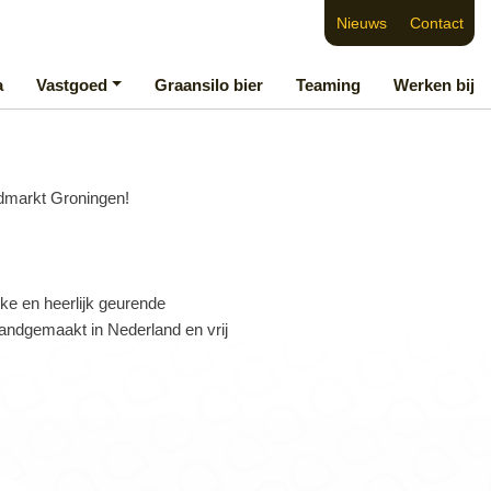
Nieuws
Contact
a
Vastgoed
Graansilo bier
Teaming
Werken bij
odmarkt Groningen!
ke en heerlijk geurende
handgemaakt in Nederland en vrij