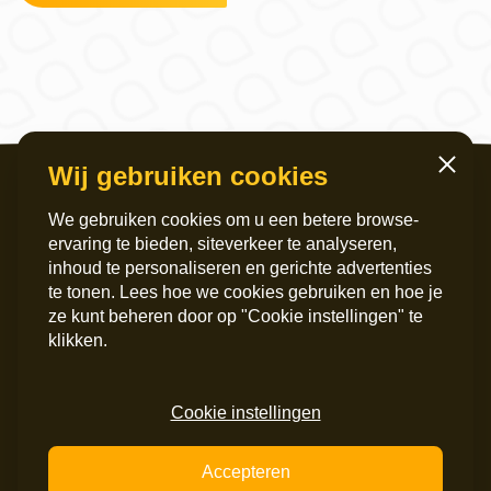
Wij gebruiken cookies
Sluiten
We gebruiken cookies om u een betere browse-
ervaring te bieden, siteverkeer te analyseren,
inhoud te personaliseren en gerichte advertenties
te tonen. Lees hoe we cookies gebruiken en hoe je
ze kunt beheren door op "Cookie instellingen" te
Servicekantoor
Postadres
klikken.
Griffeweg 4
Postbus 6060
9724 GG Groningen
9702 HB Groningen
050 – 200 36 00
Instagram
Cookie instellingen
info@maripaan.nl
LinkedIn
Facebook
Accepteren