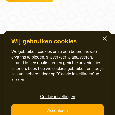
Wij gebruiken cookies
Sluiten
We gebruiken cookies om u een betere browse-
ervaring te bieden, siteverkeer te analyseren,
inhoud te personaliseren en gerichte advertenties
te tonen. Lees hoe we cookies gebruiken en hoe je
ze kunt beheren door op "Cookie instellingen" te
Servicekantoor
Postadres
klikken.
Griffeweg 4
Postbus 6060
9724 GG Groningen
9702 HB Groningen
050 – 200 36 00
Instagram
Cookie instellingen
info@maripaan.nl
LinkedIn
Facebook
Accepteren