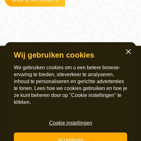
Bekijk al het nieuws
Wij gebruiken cookies
Sluiten
We gebruiken cookies om u een betere browse-
ervaring te bieden, siteverkeer te analyseren,
inhoud te personaliseren en gerichte advertenties
te tonen. Lees hoe we cookies gebruiken en hoe je
ze kunt beheren door op "Cookie instellingen" te
Servicekantoor
Postadres
klikken.
Griffeweg 4
Postbus 6060
9724 GG Groningen
9702 HB Groningen
050 – 200 36 00
Instagram
Cookie instellingen
info@maripaan.nl
LinkedIn
Facebook
Accepteren