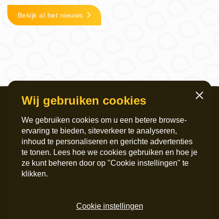
Bekijk al het nieuws
Wij gebruiken cookies
Sluiten
We gebruiken cookies om u een betere browse-
ervaring te bieden, siteverkeer te analyseren,
inhoud te personaliseren en gerichte advertenties
te tonen. Lees hoe we cookies gebruiken en hoe je
ze kunt beheren door op "Cookie instellingen" te
Servicekantoor
Postadres
klikken.
Griffeweg 4
Postbus 6060
9724 GG Groningen
9702 HB Groningen
050 – 200 36 00
Instagram
Cookie instellingen
info@maripaan.nl
LinkedIn
Facebook