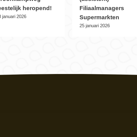
eestelijk heropend!
Filiaalmanagers
 januari 2026
Supermarkten
25 januari 2026
ekantoor
Postadres
05
in
eg 4
Postbus 6060
G Groningen
9702 HB Groningen