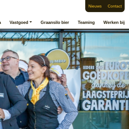
Nieuws
Contact
a
Vastgoed
Graansilo bier
Teaming
Werken bij