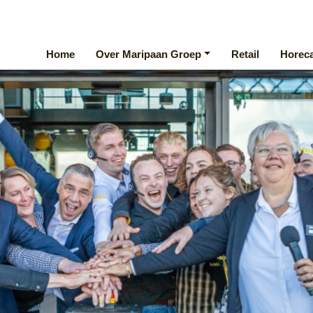
Home
Over Maripaan Groep
Retail
Horec