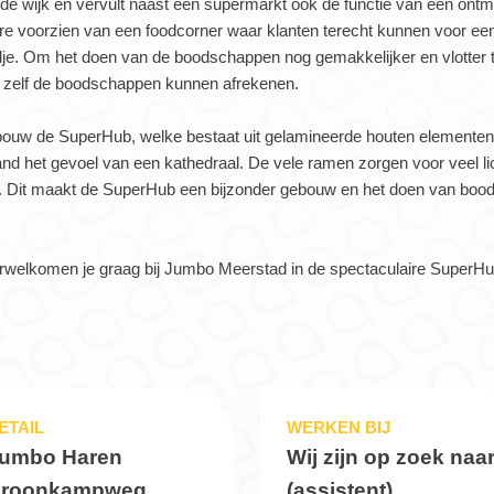
de wijk en vervult naast een supermarkt ook de functie van een ontm
e voorzien van een foodcorner waar klanten terecht kunnen voor een
dje. Om het doen van de boodschappen nog gemakkelijker en vlotter t
n zelf de boodschappen kunnen afrekenen.
ebouw de SuperHub, welke bestaat uit gelamineerde houten elementen 
nd het gevoel van een kathedraal. De vele ramen zorgen voor veel li
ur. Dit maakt de SuperHub een bijzonder gebouw en het doen van boo
welkomen je graag bij Jumbo Meerstad in de spectaculaire SuperHu
ETAIL
WERKEN BIJ
umbo Haren
Wij zijn op zoek naa
roonkampweg
(assistent)