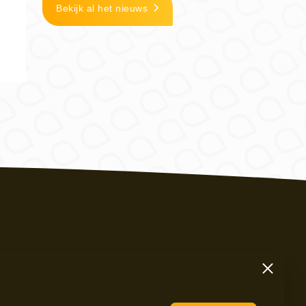
Bekijk al het nieuws
Sluiten
0 – 200 36 00
Instagram
fo@maripaan.nl
LinkedIn
Facebook