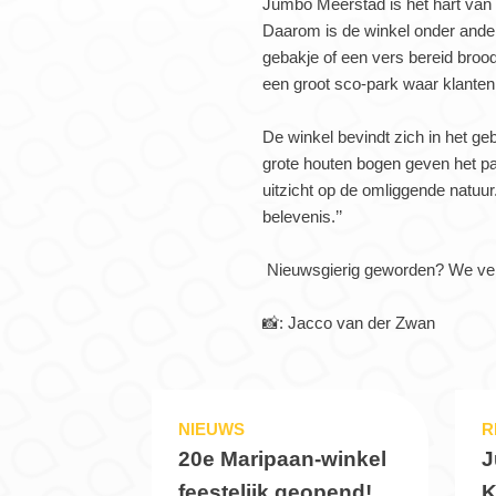
Jumbo Meerstad is het hart van 
Daarom is de winkel onder ander
gebakje of een vers bereid broo
een groot sco-park waar klante
De winkel bevindt zich in het g
grote houten bogen geven het pa
uitzicht op de omliggende natu
belevenis.’’
Nieuwsgierig geworden? We ver
📸: Jacco van der Zwan
NIEUWS
R
20e Maripaan-winkel
J
feestelijk geopend!
K