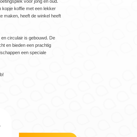
oetingsplek voor jong en oud.
 kopje koffie met een lekker
e maken, heeft de winkel heeft
en circulair is gebouwd. De
cht en bieden een prachtig
dschappen een speciale
b!
r