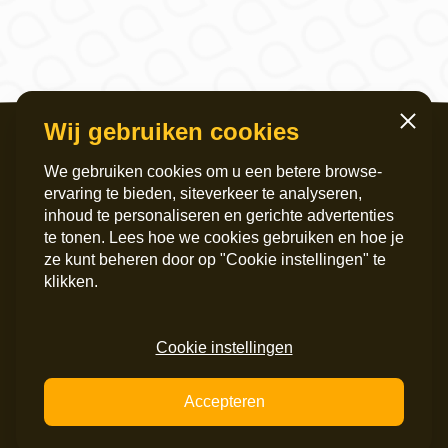
Wij gebruiken cookies
Sluiten
We gebruiken cookies om u een betere browse-
ervaring te bieden, siteverkeer te analyseren,
inhoud te personaliseren en gerichte advertenties
te tonen. Lees hoe we cookies gebruiken en hoe je
ze kunt beheren door op "Cookie instellingen" te
Servicekantoor
Postadres
klikken.
Griffeweg 4
Postbus 6060
9724 GG Groningen
9702 HB Groningen
050 – 200 36 00
Instagram
Cookie instellingen
info@maripaan.nl
LinkedIn
Facebook
Accepteren
© alle rechten voorbehouden