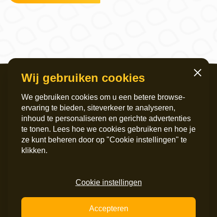
Wij gebruiken cookies
Sluiten
We gebruiken cookies om u een betere browse-
ervaring te bieden, siteverkeer te analyseren,
inhoud te personaliseren en gerichte advertenties
te tonen. Lees hoe we cookies gebruiken en hoe je
ze kunt beheren door op "Cookie instellingen" te
Servicekantoor
Postadres
klikken.
Griffeweg 4
Postbus 6060
9724 GG Groningen
9702 HB Groningen
050 – 200 36 00
Instagram
Cookie instellingen
info@maripaan.nl
LinkedIn
Facebook
Accepteren