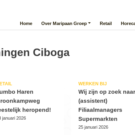
Home
Over Maripaan Groep
Retail
Horec
ingen Ciboga
ETAIL
WERKEN BIJ
umbo Haren
Wij zijn op zoek naa
roonkampweg
(assistent)
eestelijk heropend!
Filiaalmanagers
 januari 2026
Supermarkten
25 januari 2026