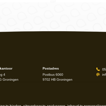
ekantoor
Postadres
05
in
eg 4
Postbus 6060
G Groningen
9702 HB Groningen