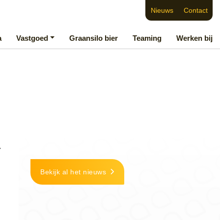
Nieuws
Contact
a
Vastgoed
Graansilo bier
Teaming
Werken bij
r
Bekijk al het nieuws