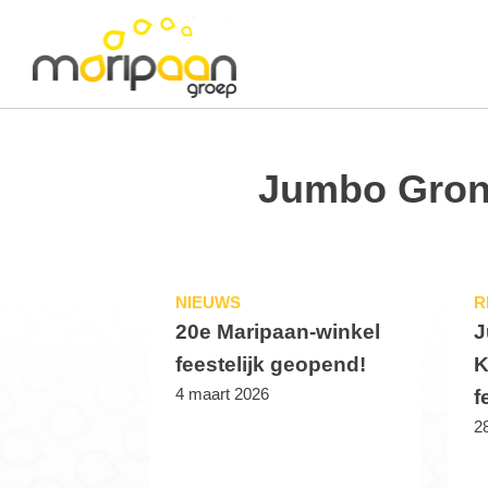
Jumbo Gron
NIEUWS
R
20e Maripaan-winkel
J
feestelijk geopend!
K
4 maart 2026
f
28