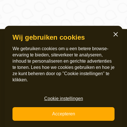
Wij gebruiken cookies
Sluiten
We gebruiken cookies om u een betere browse-
ervaring te bieden, siteverkeer te analyseren,
inhoud te personaliseren en gerichte advertenties
te tonen. Lees hoe we cookies gebruiken en hoe je
ze kunt beheren door op "Cookie instellingen" te
Servicekantoor
Postadres
klikken.
Griffeweg 4
Postbus 6060
9724 GG Groningen
9702 HB Groningen
050 – 200 36 00
Instagram
Cookie instellingen
info@maripaan.nl
LinkedIn
Facebook
Accepteren
© alle rechten voorbehouden