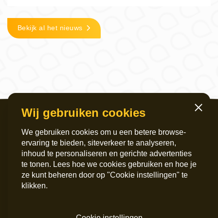
Bekijk al het nieuws
Wij gebruiken cookies
Sluiten
We gebruiken cookies om u een betere browse-
ervaring te bieden, siteverkeer te analyseren,
inhoud te personaliseren en gerichte advertenties
te tonen. Lees hoe we cookies gebruiken en hoe je
ze kunt beheren door op "Cookie instellingen" te
Servicekantoor
Postadres
klikken.
Griffeweg 4
Postbus 6060
9724 GG Groningen
9702 HB Groningen
050 – 200 36 00
Instagram
Cookie instellingen