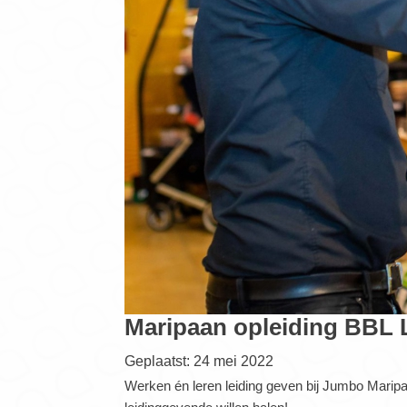
Maripaan opleiding BBL 
Geplaatst: 24 mei 2022
Werken én leren leiding geven bij Jumbo Maripaan