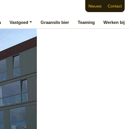
Nieuws
Contact
a
Vastgoed
Graansilo bier
Teaming
Werken bij