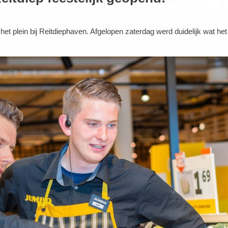
t plein bij Reitdiephaven. Afgelopen zaterdag werd duidelijk wat het 