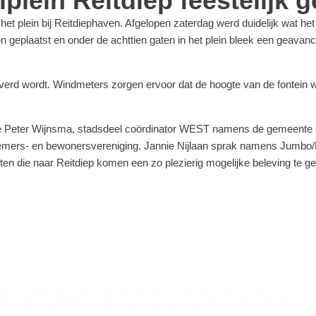
plein Reitdiep feestelijk 
t plein bij Reitdiephaven. Afgelopen zaterdag werd duidelijk wat het 
n geplaatst en onder de achttien gaten in het plein bleek een geava
erd wordt. Windmeters zorgen ervoor dat de hoogte van de fontein w
e Peter Wijnsma, stadsdeel coördinator WEST namens de gemeente Gron
ernemers- en bewonersvereniging. Jannie Nijlaan sprak namens Jumb
en die naar Reitdiep komen een zo plezierig mogelijke beleving te g